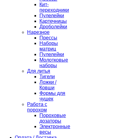
Кит-
переходники
Пулелейки
Картечницы
Дроболейки
Нарезное
Прессы
Наборы
матриц
Пулелейки
Молотковые
наборы
Для литья
Тигели
Ложки /
Ковши
Формы для
чушек
Работа с
порохом
Пороховые
дозаторы
Электронные
весы
Оплата / Доставка