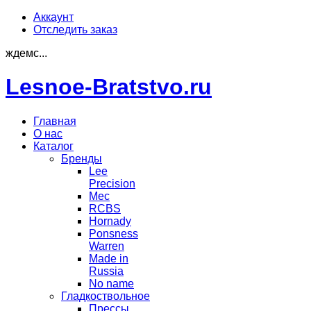
Аккаунт
Отследить заказ
ждемс...
Lesnoe-Bratstvo.ru
Главная
О нас
Каталог
Бренды
Lee
Precision
Mec
RCBS
Hornady
Ponsness
Warren
Made in
Russia
No name
Гладкоствольное
Прессы