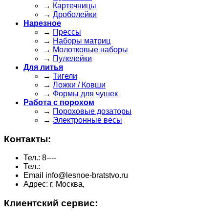
→
Картечницы
→
Дроболейки
Нарезное
→
Прессы
→
Наборы матриц
→
Молотковые наборы
→
Пулелейки
Для литья
→
Тигели
→
Ложки / Ковши
→
Формы для чушек
Работа с порохом
→
Пороховые дозаторы
→
Электронные весы
Контакты:
Тел.: 8----
Тел.:
Email info@lesnoe-bratstvo.ru
Адрес: г. Москва,
Клиентский сервис: